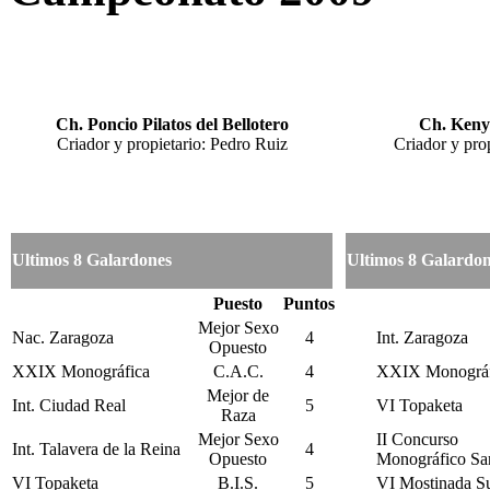
Ch. Poncio Pilatos del Bellotero
Ch. Keny
Criador y propietario: Pedro Ruiz
Criador y pro
Ultimos 8 Galardones
Ultimos 8 Galardo
Puesto
Puntos
Mejor Sexo
Nac. Zaragoza
4
Int. Zaragoza
Opuesto
XXIX Monográfica
C.A.C.
4
XXIX Monográf
Mejor de
Int. Ciudad Real
5
VI Topaketa
Raza
Mejor Sexo
II Concurso
Int. Talavera de la Reina
4
Opuesto
Monográfico Sa
VI Topaketa
B.I.S.
5
VI Mostinada S