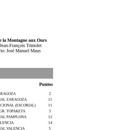
e la Montagne aux Ours
 Jean-François Trimolet
rio: José Manuel Maus
Puntos
ZARAGOZA
2
ONAL ZARAGOZA
11
CIONAL (ESCORIAL)
11
R. TOPAKETA
5
NAL PAMPLONA
12
ALENCIA
14
NAL VALENCIA
5