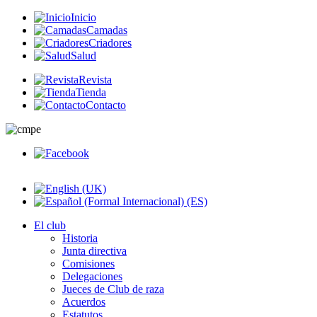
Inicio
Camadas
Criadores
Salud
Revista
Tienda
Contacto
El club
Historia
Junta directiva
Comisiones
Delegaciones
Jueces de Club de raza
Acuerdos
Estatutos