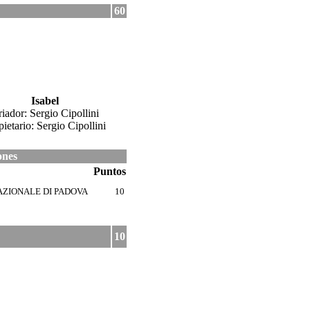
60
Isabel
iador: Sergio Cipollini
pietario: Sergio Cipollini
ones
Puntos
AZIONALE DI PADOVA
10
10