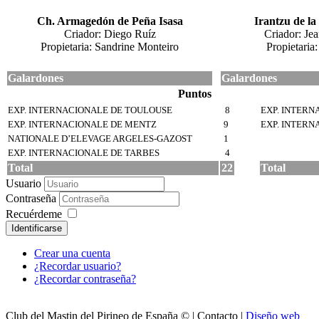
Ch. Armagedón de Peña Isasa
Irantzu de l
Criador: Diego Ruíz
Criador: Jea
Propietaria: Sandrine Monteiro
Propietaria
Galardones
Galardones
Puntos
EXP. INTERNACIONALE DE TOULOUSE
8
EXP. INTERN
EXP. INTERNACIONALE DE MENTZ
9
EXP. INTERN
NATIONALE D’ELEVAGE ARGELES-GAZOST
1
EXP. INTERNACIONALE DE TARBES
4
Total
22
Total
Usuario
Contraseña
Recuérdeme
Identificarse
Crear una cuenta
¿Recordar usuario?
¿Recordar contraseña?
Club del Mastin del Pirineo de España © | Contacto |
Diseño web