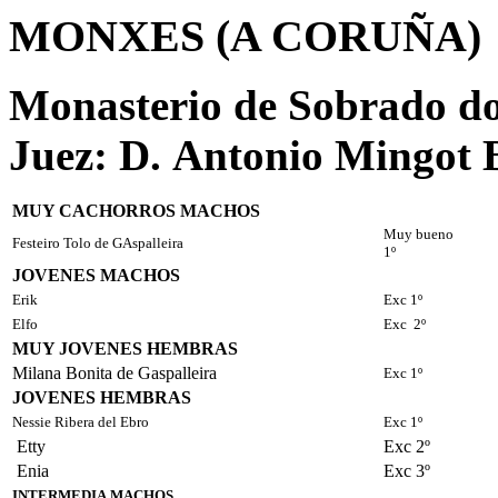
MONXES (A CORUÑA)
Monasterio de Sobrado d
Juez: D. Antonio Mingot 
MUY CACHORROS MACHOS
Muy bueno
Festeiro Tolo de GAspalleira
1º
JOVENES MACHOS
Erik
Exc 1º
Elfo
Exc 2º
MUY JOVENES HEMBRAS
Milana Bonita de Gaspalleira
Exc 1º
JOVENES HEMBRAS
Nessie Ribera del Ebro
Exc 1º
Etty
Exc 2º
Enia
Exc 3º
INTERMEDIA MACHOS