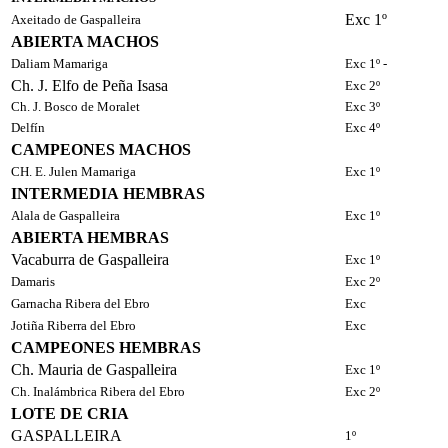
Exc 1º
Axeitado de Gaspalleira
ABIERTA MACHOS
Daliam Mamariga
Exc 1º -
Ch. J. Elfo de Peña Isasa
Exc 2º
Ch. J. Bosco de Moralet
Exc 3º
Delfín
Exc 4º
CAMPEONES MACHOS
CH. E. Julen Mamariga
Exc 1º
INTERMEDIA HEMBRAS
Alala de Gaspalleira
Exc 1º
ABIERTA HEMBRAS
Vacaburra de Gaspalleira
Exc 1º
Damaris
Exc 2º
Garnacha Ribera del Ebro
Exc
Jotiña Riberra del Ebro
Exc
CAMPEONES HEMBRAS
Ch. Mauria de Gaspalleira
Exc 1º
Ch. Inalámbrica Ribera del Ebro
Exc 2º
LOTE DE CRIA
GASPALLEIRA
1º