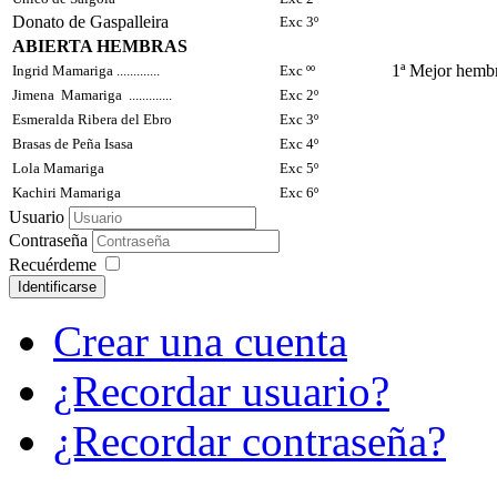
Donato de Gaspalleira
Exc 3º
ABIERTA HEMBRAS
1ª Mejor hemb
Ingrid Mamariga .............
Exc ºº
Jimena Mamariga .............
Exc 2º
Esmeralda Ribera del Ebro
Exc 3º
Brasas de Peña Isasa
Exc 4º
Lola Mamariga
Exc 5º
Kachiri Mamariga
Exc 6º
Usuario
Contraseña
Recuérdeme
Identificarse
Crear una cuenta
¿Recordar usuario?
¿Recordar contraseña?