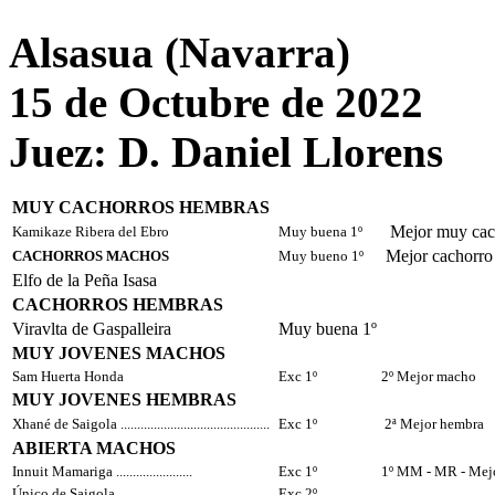
Alsasua (Navarra)
15 de Octubre de 2022
Juez: D. Daniel Llorens
MUY CACHORROS HEMBRAS
Mejor muy cac
Kamikaze Ribera del Ebro
Muy buena 1º
Mejor cachorro
CACHORROS MACHOS
Muy bueno 1º
Elfo de la Peña Isasa
CACHORROS HEMBRAS
Viravlta de Gaspalleira
Muy buena 1º
MUY JOVENES MACHOS
Sam Huerta Honda
Exc 1º
2º Mejor macho
MUY JOVENES HEMBRAS
Xhané de Saigola .............................................
Exc 1º
2ª Mejor hembra
ABIERTA MACHOS
Innuit Mamariga .......................
Exc 1º
1º MM - MR - Mej
Único de Saigola
Exc 2º