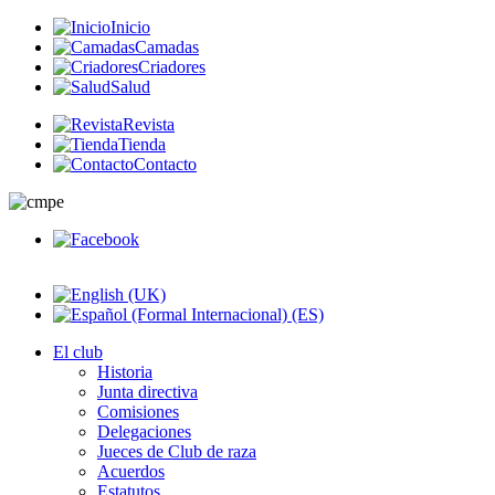
Inicio
Camadas
Criadores
Salud
Revista
Tienda
Contacto
El club
Historia
Junta directiva
Comisiones
Delegaciones
Jueces de Club de raza
Acuerdos
Estatutos